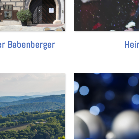
er Babenberger
Hei