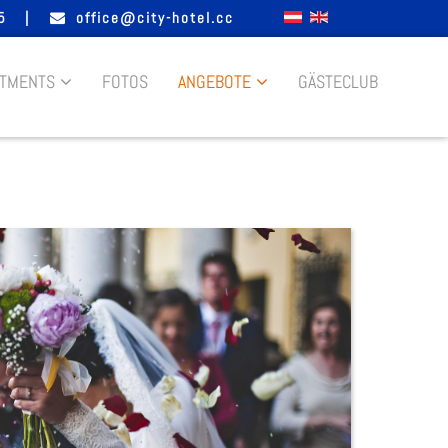
5
|
office@city-hotel.cc
RTMENTS
FOTOS
ANGEBOTE
GÄSTECLUB