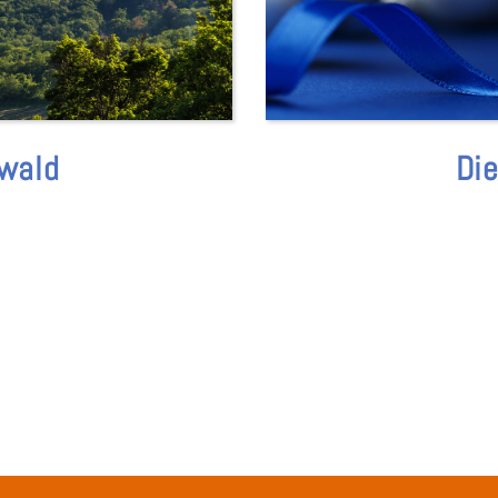
rwald
Di